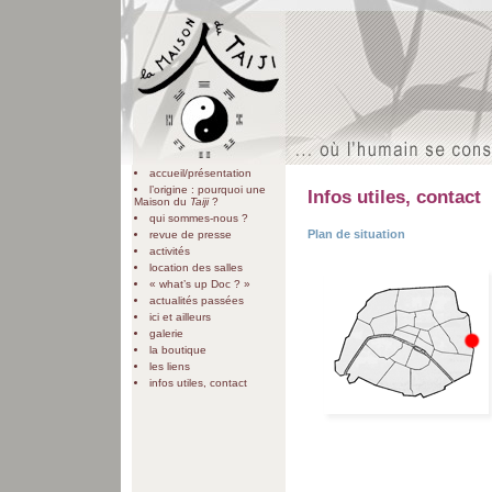
accueil/présentation
l’origine : pourquoi une
Infos utiles, contact
Maison du
Taiji
?
qui sommes-nous ?
Plan de situation
revue de presse
activités
location des salles
« what’s up Doc ? »
actualités passées
ici et ailleurs
galerie
la boutique
les liens
infos utiles, contact